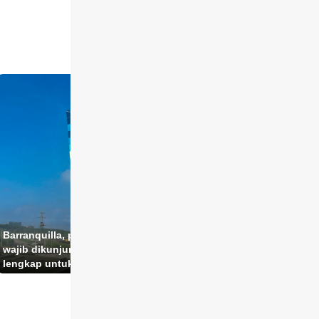
Barranquilla, permata Karibia yang
Temui Katowice: Kota den
wajib dikunjungi: Panduan
sejarah industri yang kini 
lengkap untuk liburan seru!
pusat budaya yang menaw