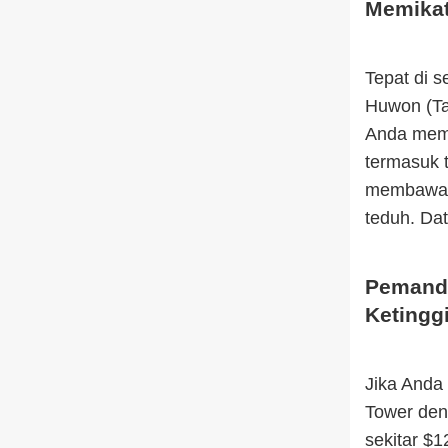
Memika
Tepat di 
Huwon (Ta
Anda meme
termasuk t
membawa An
teduh. Dat
Pemanda
Ketingg
Jika Anda 
Tower deng
sekitar $