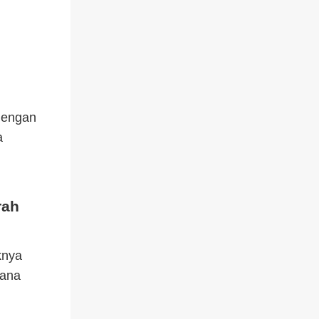
 dengan
a
rah
knya
tana