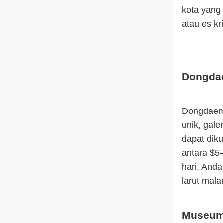
kota yang 
atau es kr
Dongdae
Dongdaemu
unik, gale
dapat diku
antara $5
hari. Anda
larut mala
Museum 