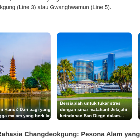
gung (Line 3) atau Gwanghwamun (Line 5).
Bersiaplah untuk tukar stres
hi Hanoi: Dari pagi yang
dengan sinar matahari! Jelajahi
gga malam yang berkilau
keindahan San Diego dalam
perjalanan yang mudah dan seru!
ahasia Changdeokgung: Pesona Alam yang