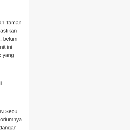
gan Taman
astikan
, belum
it ini
k yang
i
e N Seoul
toriumnya
ndangan