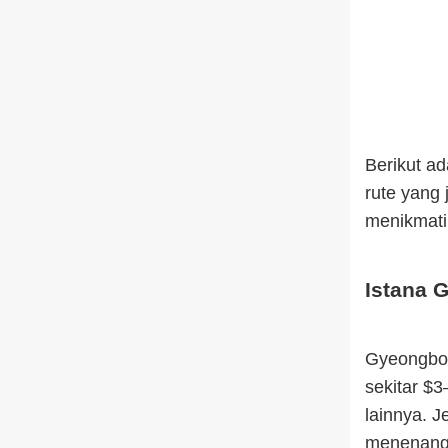
Berikut ad
rute yang 
menikmati 
Istana 
Gyeongbok
sekitar $3
lainnya. 
menenangk