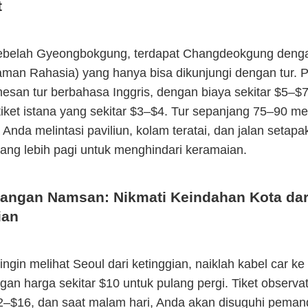
t
sebelah Gyeongbokgung, terdapat Changdeokgung den
man Rahasia) yang hanya bisa dikunjungi dengan tur. P
san tur berbahasa Inggris, dengan biaya sekitar $5–$7
iket istana yang sekitar $3–$4. Tur sepanjang 75–90 men
da melintasi paviliun, kolam teratai, dan jalan setapa
ang lebih pagi untuk menghindari keramaian.
ngan Namsan: Nikmati Keindahan Kota dar
ian
ingin melihat Seoul dari ketinggian, naiklah kabel car k
an harga sekitar $10 untuk pulang pergi. Tiket observa
12–$16, dan saat malam hari, Anda akan disuguhi pema