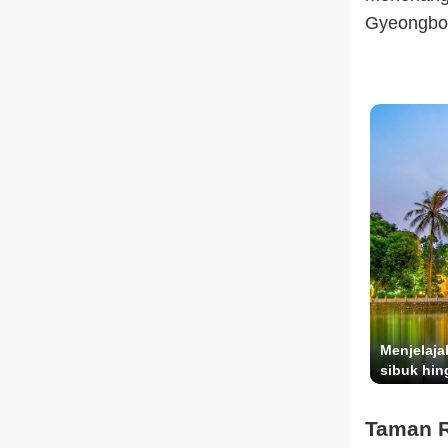
Gyeongbok
Menjelaja
sibuk hin
Taman R