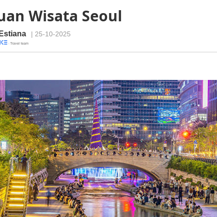
uan Wisata Seoul
Estiana
| 25-10-2025
· Travel team