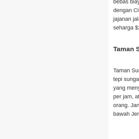
bebas bia
dengan Cit
jajanan ja
seharga $
Taman S
Taman Sun
tepi sunga
yang men
per jam, a
orang. Ja
bawah Jem