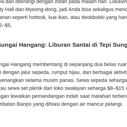
ya dan diterangi dengan indah pada malam hari. Lokasi
y Hall dan Myeong-dong, jadi Anda bisa sekaligus menci
lanan seperti hotteok, kue ikan, atau tteokbokki yang ha
2–$5.
ungai Hangang: Liburan Santai di Tepi Sung
gai Hangang membentang di sepanjang dua belas rua
i dengan jalur sepeda, rumput hijau, dan berbagai aktivit
yenangkan selama musim panas. Sewa sepeda seharga
tau sewa set piknik dari toko swalayan seharga $8–$15 
ngan lewatkan pemandangan indah saat matahari terben
batan Banpo yang dihiasi dengan air mancur pelangi.