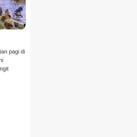
an pagi di
ni
ngit