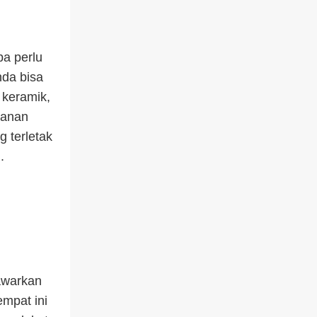
a perlu
nda bisa
 keramik,
kanan
 terletak
.
awarkan
empat ini