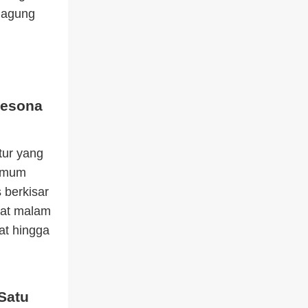
 jagung
pesona
tur yang
 umum
 berkisar
aat malam
at hingga
Satu