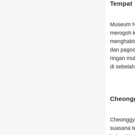
Tempat
Museum Na
merogoh ko
menghabis
dan pagod
ringan mul
di sebela
Cheongg
Cheonggye
suasana te