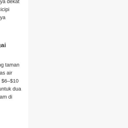
nya dekat
cipi
nya
ai
ng taman
as air
 $6–$10
untuk dua
am di