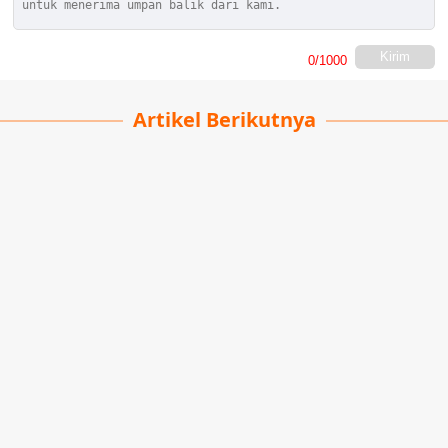
Kirim
0
/1000
Artikel Berikutnya
Jelajahi Pesona Karlsruhe
Ayu Estiana
| 24-10-2025
· Travel team