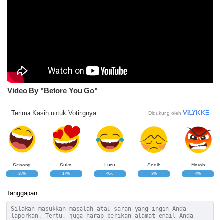
Video By "Before You Go"
Terima Kasih untuk Votingnya
Didukung oleh
Senang
Suka
Lucu
Sedih
Marah
35%
17%
40%
3%
4%
Tanggapan